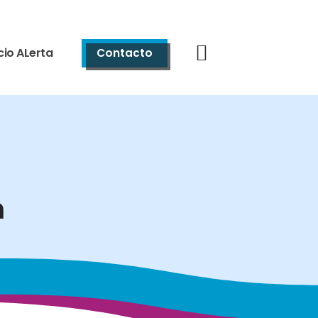
cio ALerta
Contacto
n